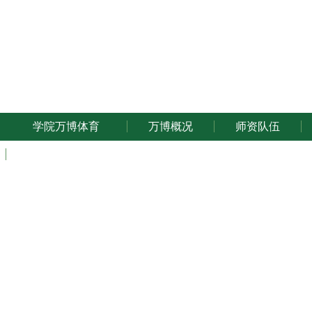
万博体育
学院万博体育
万博概况
师资队伍
ENGLISH
南京农业大
请各支部自行下载使用。
548
附件【
南京农业大学党费使用备案审批表.doc
】已下载
次