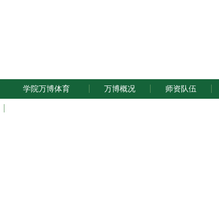
万博体育
学院万博体育
万博概况
师资队伍
ENGLISH
关于加强宿
发布日期: 20
本学期，学校加强了学生宿舍的安全检查工作，大
仍有少部分学生在学生宿舍使用或存放违章电器，给宿