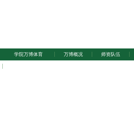
万博体育
学院万博体育
万博概况
师资队伍
ENGLISH
国家奖学金获得者：应
发布日期: 20
王芷婷，女，汉族，1996年7月出生，预备党员，
好学生一等奖学金两次，学校“我爱记单词”英语竞赛三