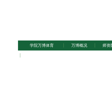
万博体育
学院万博体育
万博概况
师资
ENGLISH
【教学：聚焦课程思政建
为进一步弘扬教育家精神，落实