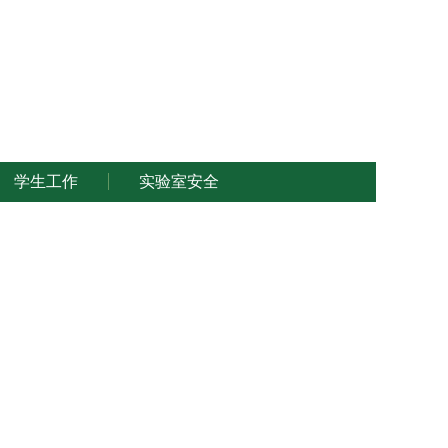
学生工作
实验室安全
生—数理课程思政何位、何
5年3月19日下午，南京农业大学万