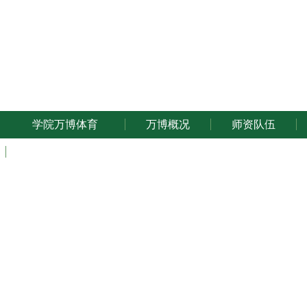
万博体育
学院万博体育
万博概况
师资队伍
ENGLISH
万博体育 党委召开深入
发布日期: 2
3月31日上午，万博体育 党委在教四楼B211会
员、党委委员、全体党支部书记、系主任、中心主任参