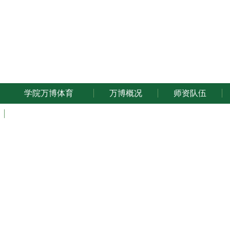
万博体育
学院万博体育
万博概况
师资队伍
ENGLISH
Analytical C
发布日期: 20
近日，ACS分析化学国际权威刊物
Analytical Chemist
为“Rotating the C−N Bond in a Coumarin−Pyridine-Based
育 化学系2021届本科生曹芝瑗为第一作者，丁煜宾副教