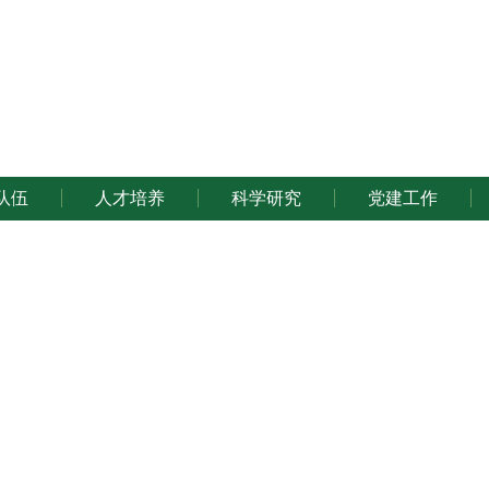
队伍
人才培养
科学研究
党建工作
：
学院万博体育
>
科教动态
体育 教师在2020年南京农业大学教师教学比赛中喜获佳绩
锂”一起，研之有“理”--高比能量锂空气电池研究学术报告
报告：高比能量锂空气电池研究
学术报告：基于非空集合上一类复函数的Hopf *-代数分类