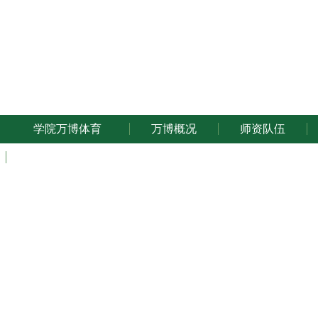
万博体育
学院万博体育
万博概况
师资队伍
ENGLISH
资料下载
当前位置：
学院万博
·
南京农业大学
资料下载
·
万博体育 各专
·
期末试卷规范材
·
关于印发《南